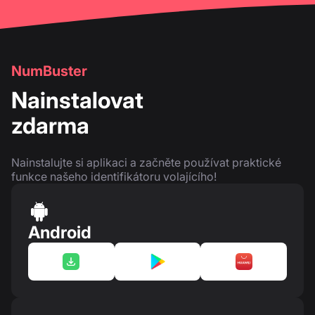
NumBuster
Nainstalovat
zdarma
Nainstalujte si aplikaci a začněte používat praktické
funkce našeho identifikátoru volajícího!
Android