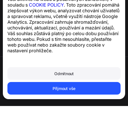
souladu s
COOKIE POLICY
. Toto zpracování pomáhá
zlepšovat výkon webu, analyzovat chování uživatelů
Centrum nápovědy
a spravovat reklamu, včetně využití nástroje Google
Zprávy a články
Analytics. Zpracování zahrnuje shromažďování,
O projektu
uchovávání, aktualizaci, používání a mazání údajů.
Kontakty
Váš souhlas zůstává platný po celou dobu používání
tohoto webu. Pokud s tím nesouhlasíte, přestaňte
web používat nebo zakažte soubory cookie v
nastavení prohlížeče.
Podmínky použití
Zásady ochrany osobních údajů
Odmítnout
Zásady používání souborů cookie
Zásady nákupu
Smazání účtu a osobních údajů
Přijmout vše