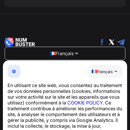
Français
NumBuster © 2013—2026 ·
support@numbuster.com
Une application facile à utiliser qui vous protège contre
Français
les arnaques téléphoniques, le spam et les messages
indésirables
En utilisant ce site web, vous consentez au traitement
Pour toute question concernant la conformité au RGPD :
de vos données personnelles (cookies, informations
support@numbuster.com
sur votre activité sur le site et les appareils que vous
utilisez) conformément à la
COOKIE POLICY
. Ce
traitement contribue à améliorer les performances du
Centre d’aide
site, à analyser le comportement des utilisateurs et à
Actualités et articles
gérer la publicité, y compris via Google Analytics. Il
À propos du projet
inclut la collecte, le stockage, la mise à jour,
Contacts