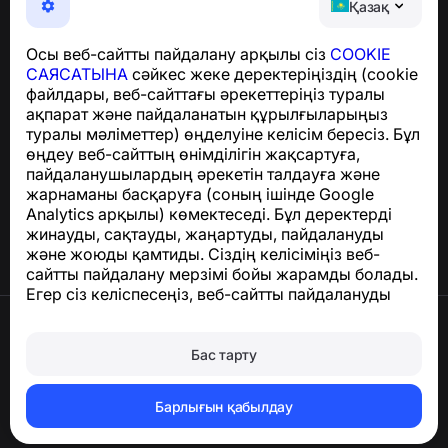
Қазақ
хабарламалардан қорғайтын ыңғайлы қолданба
GDPR талаптарына сәйкестік бойынша сұрақтар
Осы веб-сайтты пайдалану арқылы сіз
COOKIE
үшін:
support@numbuster.com
САЯСАТЫНА
сәйкес жеке деректеріңіздің (cookie
файлдары, веб-сайттағы әрекеттеріңіз туралы
ақпарат және пайдаланатын құрылғыларыңыз
Анықтама орталығы
туралы мәліметтер) өңделуіне келісім бересіз. Бұл
Жаңалықтар мен
өңдеу веб-сайттың өнімділігін жақсартуға,
мақалалар
пайдаланушылардың әрекетін талдауға және
Жоба туралы
жарнаманы басқаруға (соның ішінде Google
Байланыс
Analytics арқылы) көмектеседі. Бұл деректерді
жинауды, сақтауды, жаңартуды, пайдалануды
және жоюды қамтиды. Сіздің келісіміңіз веб-
сайтты пайдалану мерзімі бойы жарамды болады.
Егер сіз келіспесеңіз, веб-сайтты пайдалануды
тоқтатыңыз немесе браузер параметрлерінде
Пайдалану шарттары
cookie файлдарын өшіріңіз.
Құпиялылық саясаты
Бас тарту
Cookie саясаты
Сатып алу саясаты
Тіркелгіні және жеке деректерді жою
Барлығын қабылдау