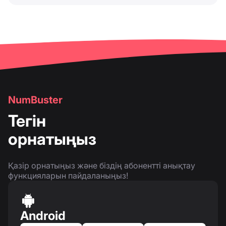
NumBuster
Тегін
орнатыңыз
Қазір орнатыңыз және біздің абонентті анықтау
функцияларын пайдаланыңыз!
Android