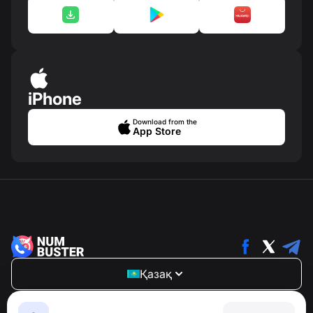
iPhone
Download from the
App Store
Қазақ
NumBuster © 2013—2026 ·
support@numbuster.com
Телефон алаяқтарынан, спамнан және қажетсіз