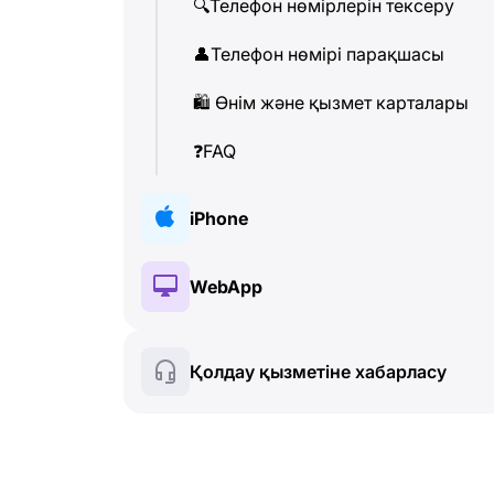
🔍
Телефон нөмірлерін тексеру
👤
Телефон нөмірі парақшасы
🛍
️ Өнім және қызмет карталары
❓
FAQ
iPhone
🔑
Орнату және Авторизация
WebApp
💰
Paid features
🔑
Орнату және Авторизация
Қолдау қызметіне хабарласу
🍀
Тегін функциялар
💰
Paid features
📞
Қоңыраулар және Caller ID
🍀
Тегін функциялар
💬
SMS (Мәтіндік хабарламалар)
🔍
Телефон нөмірлерін тексеру