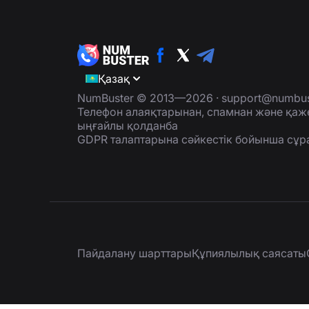
Қазақ
NumBuster © 2013—2026 ·
support@numbus
Телефон алаяқтарынан, спамнан және қаж
ыңғайлы қолданба
GDPR талаптарына сәйкестік бойынша сұр
Пайдалану шарттары
Құпиялылық саясаты