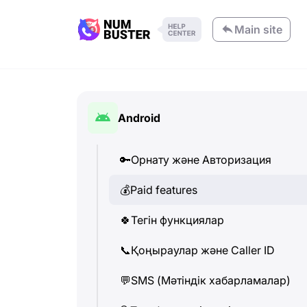
Main site
Android
🔑
Орнату және Авторизация
💰
Paid features
🍀
Тегін функциялар
📞
Қоңыраулар және Caller ID
💬
SMS (Мәтіндік хабарламалар)