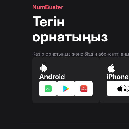
NumBuster
Тегін
орнатыңыз
Қазір орнатыңыз және біздің абонентті а
Android
iPhone
Dow
Ap