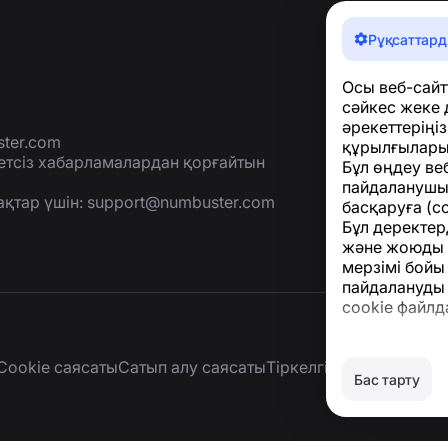
Рұқсаттард
Осы веб-сайт
сәйкес жеке 
әрекеттеріңі
ter.com
құрылғыларың
етсіз хабарламалардан қорғайтын
Бұл өңдеу веб
пайдаланушы
ақтар үшін:
support@numbuster.com
басқаруға (с
Бұл деректер
және жоюды қ
мерзімі бойы
пайдалануды 
cookie файлд
Cookie саясаты
Сатып алу саясаты
Тіркелгіні және жеке 
Бас тарту