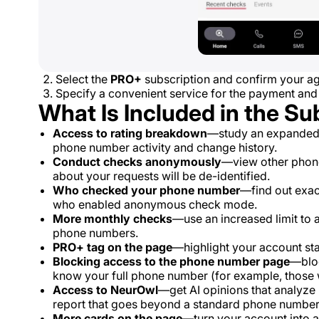
Select the
PRO+
subscription and confirm your ag
Specify a convenient service for the payment and
What Is Included in the Su
Access to rating breakdown
—study an expanded t
phone number activity and change history.
Conduct checks anonymously
—view other phon
about your requests will be de-identified.
Who checked your phone number
—find out exac
who enabled anonymous check mode.
More monthly checks
—use an increased limit to
phone numbers.
PRO+ tag on the page
—highlight your account statu
Blocking access to the phone number page
—bloc
know your full phone number (for example, those w
Access to NeurOwl
—get AI opinions that analyz
report that goes beyond a standard phone number
More cards on the page
—turn your account into a