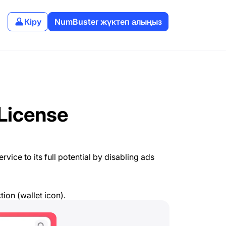
Кіру
NumBuster жүктеп алыңыз
License
vice to its full potential by disabling ads
tion (wallet icon).