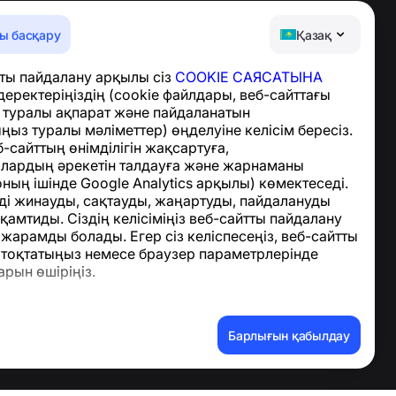
ы басқару
Қазақ
Анықтама орталығы
ты пайдалану арқылы сіз
COOKIE САЯСАТЫНА
Жаңалықтар мен
деректеріңіздің (cookie файлдары, веб-сайттағы
мақалалар
з туралы ақпарат және пайдаланатын
Жоба туралы
ыз туралы мәліметтер) өңделуіне келісім бересіз.
Байланыс
-сайттың өнімділігін жақсартуға,
лардың әрекетін талдауға және жарнаманы
оның ішінде Google Analytics арқылы) көмектеседі.
ді жинауды, сақтауды, жаңартуды, пайдалануды
амтиды. Сіздің келісіміңіз веб-сайтты пайдалану
 жарамды болады. Егер сіз келіспесеңіз, веб-сайтты
тоқтатыңыз немесе браузер параметрлерінде
арын өшіріңіз.
деректерді жою
Барлығын қабылдау