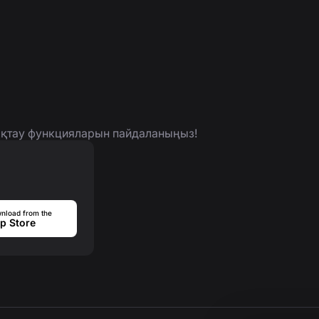
нықтау функцияларын пайдаланыңыз!
nload from the
p Store