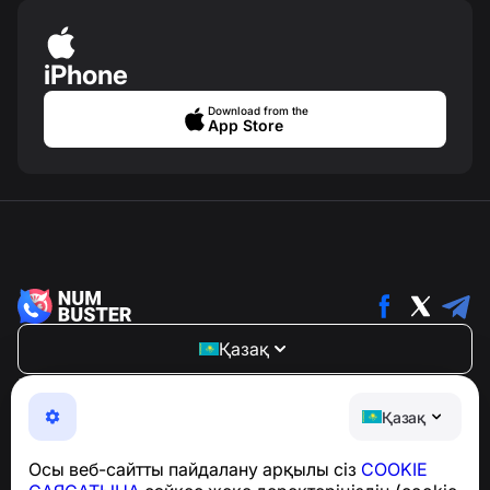
iPhone
Download from the
App Store
Қазақ
NumBuster © 2013—2026 ·
support@numbuster.com
Телефон алаяқтарынан, спамнан және қажетсіз
Қазақ
хабарламалардан қорғайтын ыңғайлы қолданба
GDPR талаптарына сәйкестік бойынша сұрақтар
Осы веб-сайтты пайдалану арқылы сіз
COOKIE
үшін:
support@numbuster.com