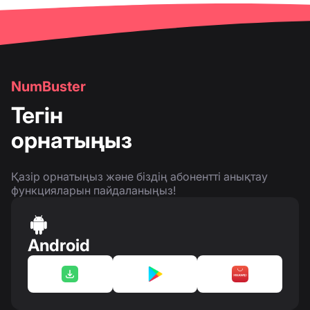
NumBuster
Тегін
орнатыңыз
Қазір орнатыңыз және біздің абонентті анықтау
функцияларын пайдаланыңыз!
Android