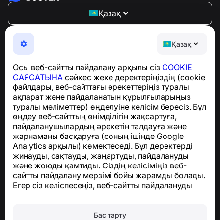
Қазақ
NumBuster © 2013—2026 ·
support@numbuster.com
Телефон алаяқтарынан, спамнан және қажетсіз
Қазақ
хабарламалардан қорғайтын ыңғайлы қолданба
GDPR талаптарына сәйкестік бойынша сұрақтар
Осы веб-сайтты пайдалану арқылы сіз
COOKIE
үшін:
support@numbuster.com
САЯСАТЫНА
сәйкес жеке деректеріңіздің (cookie
файлдары, веб-сайттағы әрекеттеріңіз туралы
ақпарат және пайдаланатын құрылғыларыңыз
Анықтама орталығы
туралы мәліметтер) өңделуіне келісім бересіз. Бұл
Жаңалықтар мен
өңдеу веб-сайттың өнімділігін жақсартуға,
мақалалар
пайдаланушылардың әрекетін талдауға және
Жоба туралы
жарнаманы басқаруға (соның ішінде Google
Байланыс
Analytics арқылы) көмектеседі. Бұл деректерді
жинауды, сақтауды, жаңартуды, пайдалануды
және жоюды қамтиды. Сіздің келісіміңіз веб-
сайтты пайдалану мерзімі бойы жарамды болады.
Егер сіз келіспесеңіз, веб-сайтты пайдалануды
тоқтатыңыз немесе браузер параметрлерінде
Пайдалану шарттары
cookie файлдарын өшіріңіз.
Құпиялылық саясаты
Бас тарту
Cookie саясаты