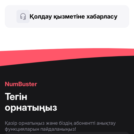
Қолдау қызметіне хабарласу
NumBuster
Тегін
орнатыңыз
Қазір орнатыңыз және біздің абонентті анықтау
функцияларын пайдаланыңыз!