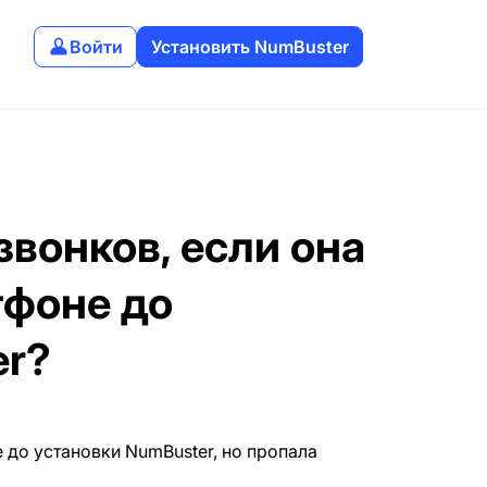
Войти
Установить NumBuster
звонков, если она
тфоне до
er?
 до установки NumBuster, но пропала