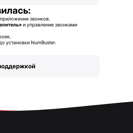
вилась:
 приложении звонков.
елитель»
и управление звонками
роек.
 до установки NumBuster.
 поддержкой