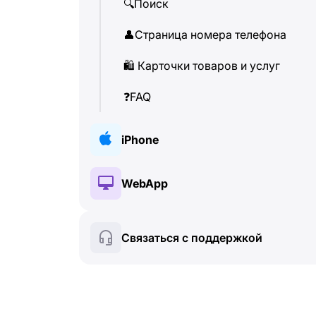
🔍
Поиск
👤
Страница номера телефона
🛍
️ Карточки товаров и услуг
❓
FAQ
iPhone
🔑
Установка и авторизация
WebApp
💰
Платные функции
🔑
Установка и авторизация
Связаться с поддержкой
🍀
Бесплатные функции
💰
Платные функции
📞
Звонки и определитель
🍀
Бесплатные функции
💬
SMS-сообщения
🔍
Поиск