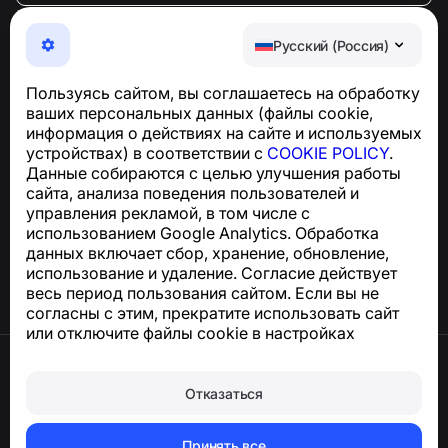
NumBuster © 2013—2026 ·
support@numbuster.com
Максимально удобное приложение для защиты от
Русский (Россия)
телефонных мошенников, спама и нежелательных
SMS
Пользуясь сайтом, вы соглашаетесь на обработку
Для запросов по соблюдению GDPR:
ваших персональных данных (файлы cookie,
support@numbuster.com
информация о действиях на сайте и используемых
устройствах) в соответствии с
COOKIE POLICY
.
Данные собираются с целью улучшения работы
Центр поддержки
сайта, анализа поведения пользователей и
Новости и статьи
управления рекламой, в том числе с
О проекте
использованием Google Analytics. Обработка
Контакты
данных включает сбор, хранение, обновление,
использование и удаление. Согласие действует
весь период пользования сайтом. Если вы не
согласны с этим, прекратите использовать сайт
или отключите файлы cookie в настройках
браузера.
Условия использования
Конфиденциальность
Отказаться
Сookie
Оферта
Удалить аккаунт и персональные данные
Принять все