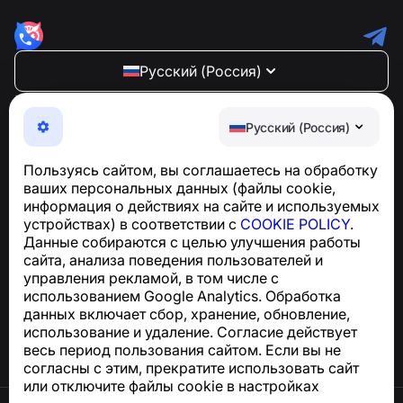
Русский (Россия)
NumBuster © 2013—2026 ·
support@numbuster.com
Максимально удобное приложение для защиты от
Русский (Россия)
телефонных мошенников, спама и нежелательных
SMS
Пользуясь сайтом, вы соглашаетесь на обработку
Для запросов по соблюдению GDPR:
ваших персональных данных (файлы cookie,
support@numbuster.com
информация о действиях на сайте и используемых
устройствах) в соответствии с
COOKIE POLICY
.
Данные собираются с целью улучшения работы
Центр поддержки
сайта, анализа поведения пользователей и
Новости и статьи
управления рекламой, в том числе с
О проекте
использованием Google Analytics. Обработка
Контакты
данных включает сбор, хранение, обновление,
использование и удаление. Согласие действует
весь период пользования сайтом. Если вы не
согласны с этим, прекратите использовать сайт
или отключите файлы cookie в настройках