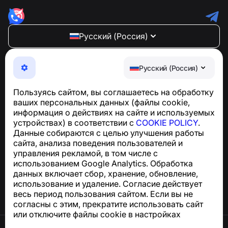
Русский (Россия)
NumBuster © 2013—2026 ·
support@numbuster.com
Максимально удобное приложение для защиты от
Русский (Россия)
телефонных мошенников, спама и нежелательных
SMS
Пользуясь сайтом, вы соглашаетесь на обработку
Для запросов по соблюдению GDPR:
ваших персональных данных (файлы cookie,
support@numbuster.com
информация о действиях на сайте и используемых
устройствах) в соответствии с
COOKIE POLICY
.
Данные собираются с целью улучшения работы
Центр поддержки
сайта, анализа поведения пользователей и
Новости и статьи
управления рекламой, в том числе с
О проекте
использованием Google Analytics. Обработка
Контакты
данных включает сбор, хранение, обновление,
использование и удаление. Согласие действует
весь период пользования сайтом. Если вы не
согласны с этим, прекратите использовать сайт
или отключите файлы cookie в настройках
браузера.
Условия использования