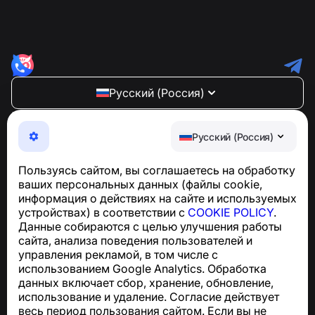
Русский (Россия)
NumBuster © 2013—2026 ·
support@numbuster.com
Максимально удобное приложение для защиты от
Русский (Россия)
телефонных мошенников, спама и нежелательных
SMS
Пользуясь сайтом, вы соглашаетесь на обработку
Для запросов по соблюдению GDPR:
ваших персональных данных (файлы cookie,
support@numbuster.com
информация о действиях на сайте и используемых
устройствах) в соответствии с
COOKIE POLICY
.
Данные собираются с целью улучшения работы
Центр поддержки
сайта, анализа поведения пользователей и
Новости и статьи
управления рекламой, в том числе с
О проекте
использованием Google Analytics. Обработка
Контакты
данных включает сбор, хранение, обновление,
использование и удаление. Согласие действует
весь период пользования сайтом. Если вы не