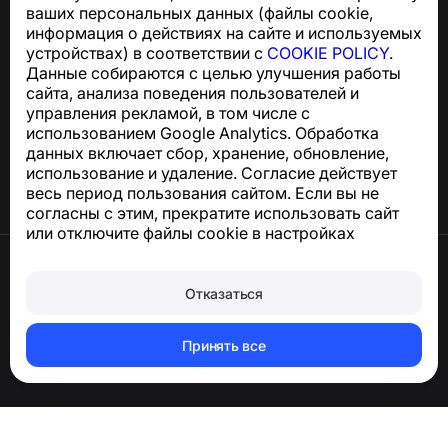
ваших персональных данных (файлы cookie,
support@numbuster.com
информация о действиях на сайте и используемых
устройствах) в соответствии с
COOKIE POLICY
.
Данные собираются с целью улучшения работы
Центр поддержки
сайта, анализа поведения пользователей и
Новости и статьи
управления рекламой, в том числе с
О проекте
использованием Google Analytics. Обработка
Контакты
данных включает сбор, хранение, обновление,
использование и удаление. Согласие действует
весь период пользования сайтом. Если вы не
согласны с этим, прекратите использовать сайт
или отключите файлы cookie в настройках
браузера.
Условия использования
Конфиденциальность
Отказаться
Сookie
Оферта
Удалить аккаунт и персональные данные
Принять все