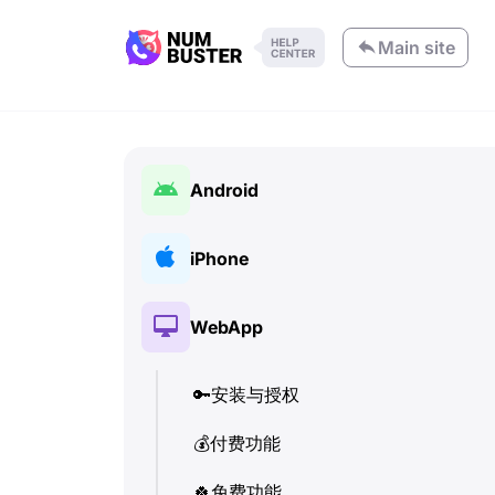
Main site
Android
🔑
安装与授权
iPhone
💰
付费功能
🔑
安装与授权
WebApp
🍀
免费功能
💰
付费功能
📞
🔑
通话与来电显示 (Caller ID)
安装与授权
🍀
免费功能
💬
💰
付费功能
SMS (文本消息)
📞
通话与来电显示 (Caller ID)
🔍
🍀
检查电话号码
免费功能