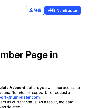
登录
获取 NumBuster
umber Page in
elete Account
option, you will lose access to
cting NumBuster support. To request a
port@numbuster.com
.
ct its current status. As a result, the data
was deleted.