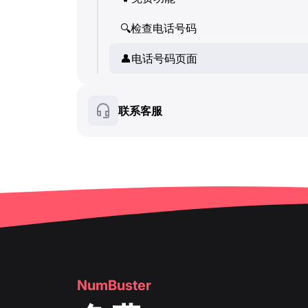
💬
SMS (文本消息)
👤
🔍
检查电话号码
电话号码页面
🔍
检查电话号码
🛍
👤
️ 产品与服务卡片
电话号码页面
👤
电话号码页面
❓
FAQ
🛍
️ 产品与服务卡片
联系客服
❓
FAQ
NumBuster