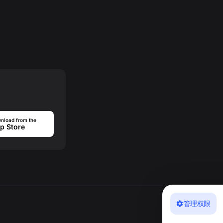
nload from the
p Store
管理权限