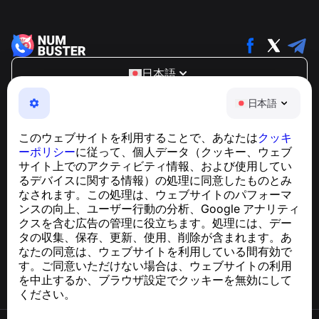
日本語
NumBuster © 2013—2026 ·
support@numbuster.com
日本語
電話詐欺、スパム、不審なメッセージからあなたを守る、
使いやすいアプリ
このウェブサイトを利用することで、あなたは
クッキ
GDPR準拠に関するお問い合わせ：
ーポリシー
に従って、個人データ（クッキー、ウェブ
support@numbuster.com
サイト上でのアクティビティ情報、および使用してい
るデバイスに関する情報）の処理に同意したものとみ
なされます。この処理は、ウェブサイトのパフォーマ
ヘルプセンター
ンスの向上、ユーザー行動の分析、Google アナリティ
ニュースと記事
クスを含む広告の管理に役立ちます。処理には、デー
プロジェクトについて
タの収集、保存、更新、使用、削除が含まれます。あ
連絡先
なたの同意は、ウェブサイトを利用している間有効で
す。ご同意いただけない場合は、ウェブサイトの利用
を中止するか、ブラウザ設定でクッキーを無効にして
ください。