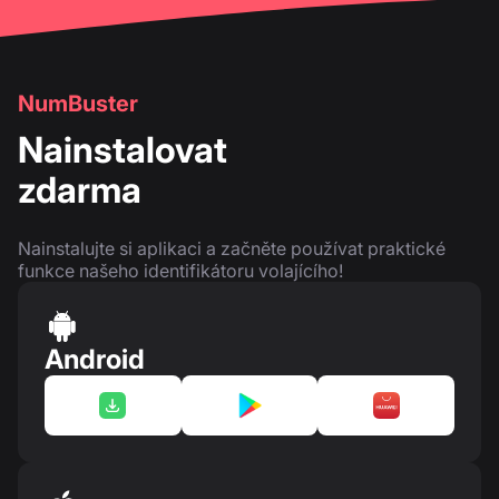
NumBuster
Nainstalovat
zdarma
Nainstalujte si aplikaci a začněte používat praktické
funkce našeho identifikátoru volajícího!
Android