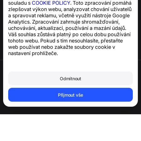
souladu s
COOKIE POLICY
. Toto zpracování pomáhá
zlepšovat výkon webu, analyzovat chování uživatelů
Centrum nápovědy
a spravovat reklamu, včetně využití nástroje Google
Zprávy a články
Analytics. Zpracování zahrnuje shromažďování,
O projektu
uchovávání, aktualizaci, používání a mazání údajů.
Kontakty
Váš souhlas zůstává platný po celou dobu používání
tohoto webu. Pokud s tím nesouhlasíte, přestaňte
web používat nebo zakažte soubory cookie v
nastavení prohlížeče.
Podmínky použití
Zásady ochrany osobních údajů
Odmítnout
Zásady používání souborů cookie
Zásady nákupu
Smazání účtu a osobních údajů
Přijmout vše