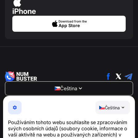
iPhone
Download from the
App Store
Čeština
NumBuster © 2013—2026 ·
support@numbuster.com
Snadno použitelná aplikace, která vás chrání před
Čeština
telefonními podvody, spamem a nevyžádanými
zprávami
Používáním tohoto webu souhlasíte se zpracováním
Pro dotazy týkající se souladu s GDPR:
svých osobních údajů (soubory cookie, informace o
support@numbuster.com
vaší aktivitě na webu a používaných zařízeních) v