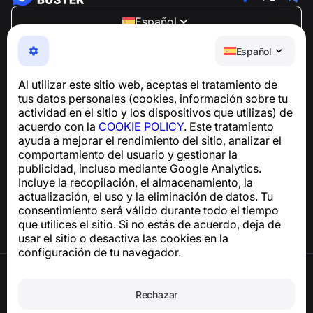
Español
NumBuster © 2013—2026 ·
support@numbuster.com
Español
Una aplicación fácil de usar que te protege de estafas
telefónicas, spam y mensajes no deseados
Al utilizar este sitio web, aceptas el tratamiento de
Para consultas sobre el cumplimiento del RGPD:
tus datos personales (cookies, información sobre tu
support@numbuster.com
actividad en el sitio y los dispositivos que utilizas) de
acuerdo con la
COOKIE POLICY
. Este tratamiento
ayuda a mejorar el rendimiento del sitio, analizar el
Centro de ayuda
comportamiento del usuario y gestionar la
Noticias y artículos
publicidad, incluso mediante Google Analytics.
Sobre el proyecto
Incluye la recopilación, el almacenamiento, la
Contactos
actualización, el uso y la eliminación de datos. Tu
consentimiento será válido durante todo el tiempo
que utilices el sitio. Si no estás de acuerdo, deja de
usar el sitio o desactiva las cookies en la
configuración de tu navegador.
Términos de uso
Política de privacidad
Rechazar
Política de cookies
Política de compras