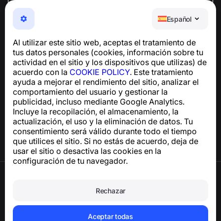
NumBuster © 2013—2026 ·
support@numbuster.com
Español
Una aplicación fácil de usar que te protege de estafas
telefónicas, spam y mensajes no deseados
Al utilizar este sitio web, aceptas el tratamiento de
Para consultas sobre el cumplimiento del RGPD:
tus datos personales (cookies, información sobre tu
support@numbuster.com
actividad en el sitio y los dispositivos que utilizas) de
acuerdo con la
COOKIE POLICY
. Este tratamiento
ayuda a mejorar el rendimiento del sitio, analizar el
Centro de ayuda
comportamiento del usuario y gestionar la
Noticias y artículos
publicidad, incluso mediante Google Analytics.
Sobre el proyecto
Incluye la recopilación, el almacenamiento, la
Contactos
actualización, el uso y la eliminación de datos. Tu
consentimiento será válido durante todo el tiempo
que utilices el sitio. Si no estás de acuerdo, deja de
usar el sitio o desactiva las cookies en la
configuración de tu navegador.
Términos de uso
Política de privacidad
Rechazar
Política de cookies
Política de compras
Eliminar la cuenta y los datos personales
Aceptar todas