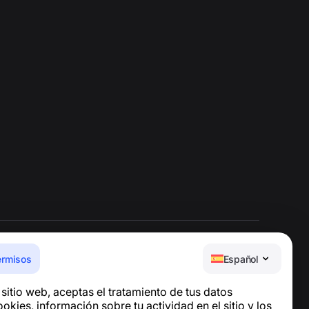
ermisos
Español
Centro de ayuda
e sitio web, aceptas el tratamiento de tus datos
Noticias y artículos
okies, información sobre tu actividad en el sitio y los