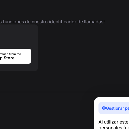
as funciones de nuestro identificador de llamadas!
nload from the
p Store
Gestionar p
Al utilizar est
personales (co