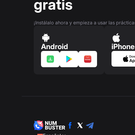
gratis
¡Instálalo ahora y empieza a usar las práctic
Android
iPhone
Dow
Ap