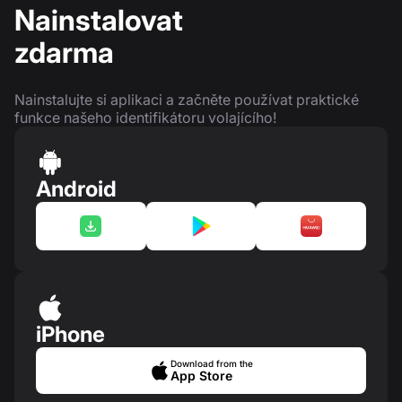
Nainstalovat
zdarma
Nainstalujte si aplikaci a začněte používat praktické
funkce našeho identifikátoru volajícího!
Android
iPhone
Download from the
App Store