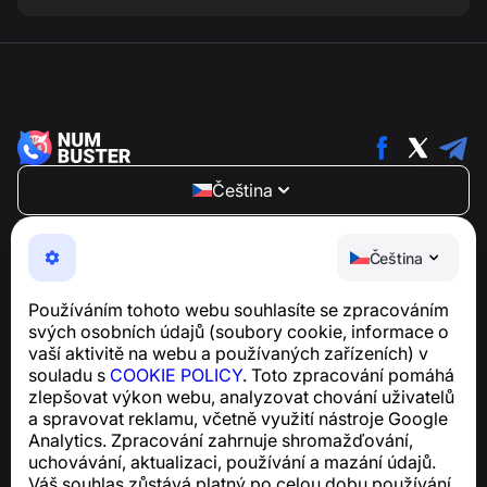
Čeština
NumBuster © 2013—2026 ·
support@numbuster.com
Snadno použitelná aplikace, která vás chrání před
Čeština
telefonními podvody, spamem a nevyžádanými
zprávami
Používáním tohoto webu souhlasíte se zpracováním
Pro dotazy týkající se souladu s GDPR:
svých osobních údajů (soubory cookie, informace o
support@numbuster.com
vaší aktivitě na webu a používaných zařízeních) v
souladu s
COOKIE POLICY
. Toto zpracování pomáhá
zlepšovat výkon webu, analyzovat chování uživatelů
Centrum nápovědy
a spravovat reklamu, včetně využití nástroje Google
Zprávy a články
Analytics. Zpracování zahrnuje shromažďování,
O projektu
uchovávání, aktualizaci, používání a mazání údajů.
Kontakty
Váš souhlas zůstává platný po celou dobu používání