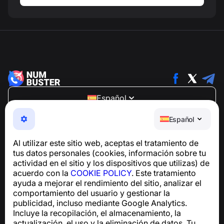
Español
NumBuster © 2013—2026 ·
support@numbuster.com
Español
Una aplicación fácil de usar que te protege de estafas
telefónicas, spam y mensajes no deseados
Al utilizar este sitio web, aceptas el tratamiento de
Para consultas sobre el cumplimiento del RGPD:
tus datos personales (cookies, información sobre tu
support@numbuster.com
actividad en el sitio y los dispositivos que utilizas) de
acuerdo con la
COOKIE POLICY
. Este tratamiento
ayuda a mejorar el rendimiento del sitio, analizar el
Centro de ayuda
comportamiento del usuario y gestionar la
Noticias y artículos
publicidad, incluso mediante Google Analytics.
Sobre el proyecto
Incluye la recopilación, el almacenamiento, la
Contactos
actualización, el uso y la eliminación de datos. Tu