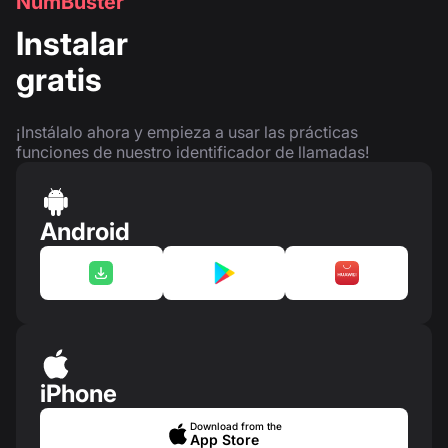
NumBuster
Instalar
gratis
¡Instálalo ahora y empieza a usar las prácticas
funciones de nuestro identificador de llamadas!
Android
iPhone
Download from the
App Store