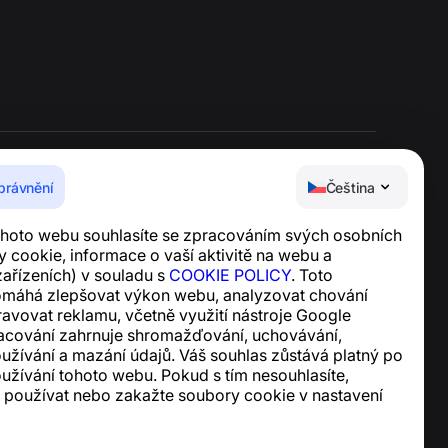
právnění
Čeština
Centrum nápovědy
hoto webu souhlasíte se zpracováním svých osobních
Zprávy a články
 cookie, informace o vaší aktivitě na webu a
O projektu
ařízeních) v souladu s
COOKIE POLICY
. Toto
Kontakty
omáhá zlepšovat výkon webu, analyzovat chování
ravovat reklamu, včetně využití nástroje Google
racování zahrnuje shromažďování, uchovávání,
oužívání a mazání údajů. Váš souhlas zůstává platný po
užívání tohoto webu. Pokud s tím nesouhlasíte,
 používat nebo zakažte soubory cookie v nastavení