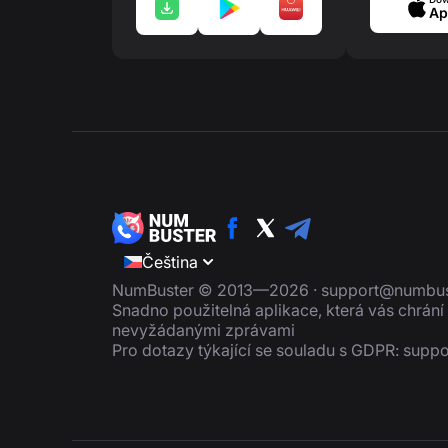
Ap
Čeština
NumBuster © 2013—2026 ·
support@numbus
Snadno použitelná aplikace, která vás chrán
nevyžádanými zprávami
Pro dotazy týkající se souladu s GDPR:
suppo