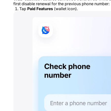
first disable renewal for the previous phone number:
Tap
Paid Features
(wallet icon).