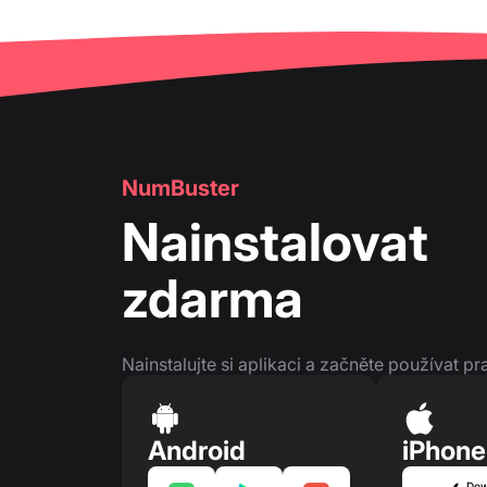
NumBuster
Nainstalovat
zdarma
Nainstalujte si aplikaci a začněte používat pr
Android
iPhone
Dow