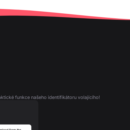
aktické funkce našeho identifikátoru volajícího!
nload from the