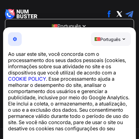
Português
NumBuster © 2013—2026 ·
support@numbuster.com
Português
Um app fácil de usar que protege você contra golpes
telefônicos, spam e mensagens indesejadas
Ao usar este site, você concorda com o
Para dúvidas sobre conformidade com a GDPR:
processamento dos seus dados pessoais (cookies,
support@numbuster.com
informações sobre sua atividade no site e os
dispositivos que você utiliza) de acordo com a
COOKIE POLICY
. Esse processamento ajuda a
Central de Ajuda
melhorar o desempenho do site, analisar o
Notícias e Artigos
comportamento dos usuários e gerenciar a
Sobre o projeto
publicidade, inclusive por meio do Google Analytics.
Contatos
Ele inclui a coleta, o armazenamento, a atualização,
o uso e a exclusão dos dados. Seu consentimento
permanece válido durante todo o período de uso do
site. Se você não concorda, pare de usar o site ou
desative os cookies nas configurações do seu
navegador.
Termos de Uso