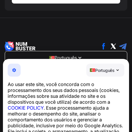
Português
NumBuster © 2013—2026 ·
support@numbuster.com
Português
Um app fácil de usar que protege você contra golpes
telefônicos, spam e mensagens indesejadas
Ao usar este site, você concorda com o
Para dúvidas sobre conformidade com a GDPR:
processamento dos seus dados pessoais (cookies,
support@numbuster.com
informações sobre sua atividade no site e os
dispositivos que você utiliza) de acordo com a
COOKIE POLICY
. Esse processamento ajuda a
Central de Ajuda
melhorar o desempenho do site, analisar o
Notícias e Artigos
comportamento dos usuários e gerenciar a
Sobre o projeto
publicidade, inclusive por meio do Google Analytics.
Contatos
Ele inclui a coleta, o armazenamento, a atualização,