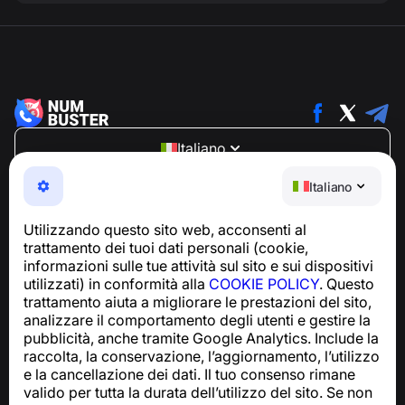
Italiano
NumBuster © 2013—2026 ·
support@numbuster.com
Italiano
Un'app facile da usare che ti protegge da truffe
telefoniche, spam e messaggi indesiderati
Utilizzando questo sito web, acconsenti al
Per richieste relative alla conformità al GDPR:
trattamento dei tuoi dati personali (cookie,
support@numbuster.com
informazioni sulle tue attività sul sito e sui dispositivi
utilizzati) in conformità alla
COOKIE POLICY
. Questo
trattamento aiuta a migliorare le prestazioni del sito,
Centro assistenza
analizzare il comportamento degli utenti e gestire la
Notizie e articoli
pubblicità, anche tramite Google Analytics. Include la
Informazioni sul progetto
raccolta, la conservazione, l’aggiornamento, l’utilizzo
Contatti
e la cancellazione dei dati. Il tuo consenso rimane
valido per tutta la durata dell’utilizzo del sito. Se non