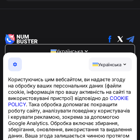
Українська
NumBuster © 2013—2026 ·
support@numbuster.com
Українська
Зручний додаток, що захищає вас від телефонного
шахрайства, спаму та небажаних повідомлень
Користуючись цим вебсайтом, ви надаєте згоду
З питань відповідності GDPR:
на обробку ваших персональних даних (файли
support@numbuster.com
cookie, інформація про вашу активність на сайті та
використовувані пристрої) відповідно до
COOKIE
POLICY
. Така обробка допомагає покращити
Центр допомоги
роботу сайту, аналізувати поведінку користувачів
Новини та статті
і керувати рекламою, зокрема за допомогою
Про проєкт
Google Analytics. Обробка включає збирання,
Контакти
зберігання, оновлення, використання та видалення
даних. Ваша згода залишається чинною протягом