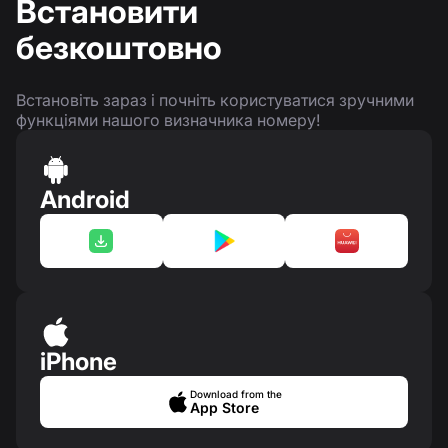
Встановити
безкоштовно
Встановіть зараз і почніть користуватися зручними
функціями нашого визначника номеру!
Android
iPhone
Download from the
App Store