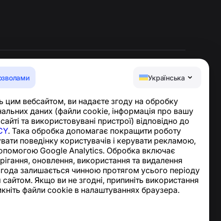
озволами
Українська
Центр допомоги
 цим вебсайтом, ви надаєте згоду на обробку
Новини та статті
альних даних (файли cookie, інформація про вашу
Про проєкт
 сайті та використовувані пристрої) відповідно до
Контакти
CY
. Така обробка допомагає покращити роботу
увати поведінку користувачів і керувати рекламою,
опомогою Google Analytics. Обробка включає
ерігання, оновлення, використання та видалення
згода залишається чинною протягом усього періоду
 сайтом. Якщо ви не згодні, припиніть використання
мкніть файли cookie в налаштуваннях браузера.