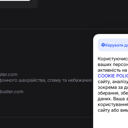
Керувати д
Користуючись
ваших персон
активність на
ter.com
COOKIE POLI
ефонного шахрайства, спаму та небажаних
сайту, аналіз
зокрема за д
buster.com
збирання, зб
даних. Ваша 
користування
сайту або ви