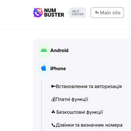
Main site
Android
🔑
Встановлення та авторизація
iPhone
💰
Платні функції
🔑
Встановлення та авторизація
☘
️ Безкоштовні функції
💰
Платні функції
📞
Дзвінки та визначник номера
☘
️ Безкоштовні функції
💬
SMS (Текстові повідомлення)
📞
Дзвінки та визначник номера
🔍
Пошук номерів телефону