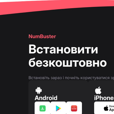
👤
Сторінка номера телефону
NumBuster
Встановити
безкоштовно
Встановіть зараз і почніть користуватися
Android
iPhone
Dow
Ap