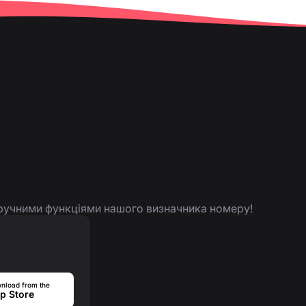
 зручними функціями нашого визначника номеру!
nload from the
p Store