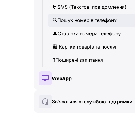
💬
SMS (Текстові повідомлення)
👤
Сторінка номера телефону
🔍
Пошук номерів телефону
🛍
️ Картки товарів та послуг
👤
Сторінка номера телефону
❓
Поширені запитання
🛍
️ Картки товарів та послуг
❓
Поширені запитання
WebApp
🔑
Встановлення та авторизація
Зв’язатися зі службою підтримки
💰
Платні функції
☘
️ Безкоштовні функції
🔍
Пошук номерів телефону