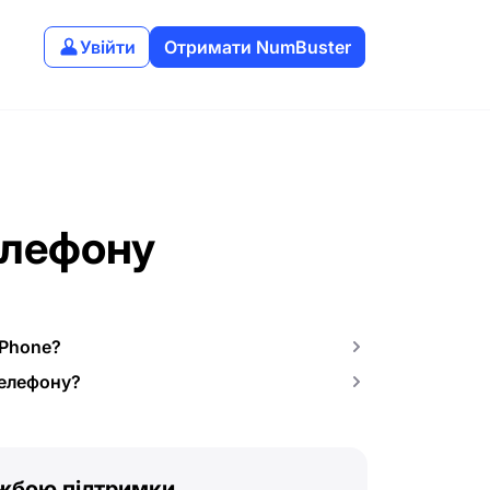
Увійти
Отримати NumBuster
елефону
iPhone?
телефону?
ужбою підтримки