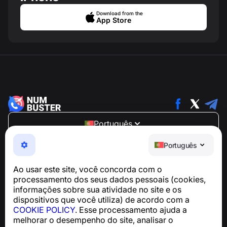
Download from the
App Store
Português
NumBuster © 2013—2026 ·
support@numbuster.com
Português
Um app fácil de usar que protege você contra golpes
telefônicos, spam e mensagens indesejadas
Ao usar este site, você concorda com o
Para dúvidas sobre conformidade com a GDPR:
processamento dos seus dados pessoais (cookies,
support@numbuster.com
informações sobre sua atividade no site e os
dispositivos que você utiliza) de acordo com a
COOKIE POLICY
. Esse processamento ajuda a
Central de Ajuda
melhorar o desempenho do site, analisar o
Notícias e Artigos