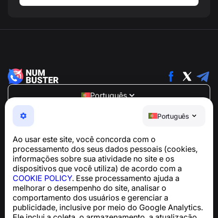
Português
NumBuster © 2013—2026 ·
support@numbuster.com
Português
Um app fácil de usar que protege você contra golpes
telefônicos, spam e mensagens indesejadas
Ao usar este site, você concorda com o
Para dúvidas sobre conformidade com a GDPR:
processamento dos seus dados pessoais (cookies,
support@numbuster.com
informações sobre sua atividade no site e os
dispositivos que você utiliza) de acordo com a
COOKIE POLICY
. Esse processamento ajuda a
Central de Ajuda
melhorar o desempenho do site, analisar o
Notícias e Artigos
comportamento dos usuários e gerenciar a
Sobre o projeto
publicidade, inclusive por meio do Google Analytics.
Contatos
Ele inclui a coleta, o armazenamento, a atualização,