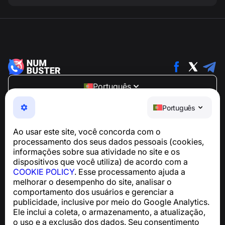
Português
NumBuster © 2013—2026 ·
support@numbuster.com
Português
Um app fácil de usar que protege você contra golpes
telefônicos, spam e mensagens indesejadas
Ao usar este site, você concorda com o
Para dúvidas sobre conformidade com a GDPR:
processamento dos seus dados pessoais (cookies,
support@numbuster.com
informações sobre sua atividade no site e os
dispositivos que você utiliza) de acordo com a
COOKIE POLICY
. Esse processamento ajuda a
Central de Ajuda
melhorar o desempenho do site, analisar o
Notícias e Artigos
comportamento dos usuários e gerenciar a
Sobre o projeto
publicidade, inclusive por meio do Google Analytics.
Contatos
Ele inclui a coleta, o armazenamento, a atualização,
o uso e a exclusão dos dados. Seu consentimento