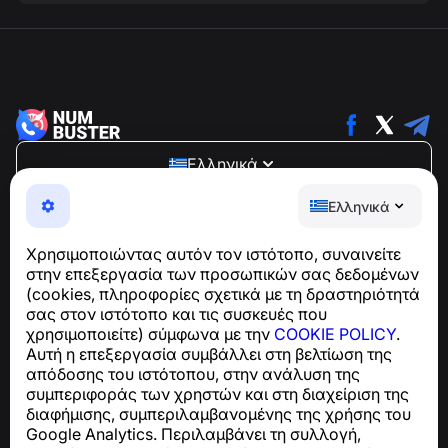
Ελληνικά
NumBuster © 2013—2026 ·
support@numbuster.com
Ελληνικά
Μια εύχρηστη εφαρμογή που σας προστατεύει από
τηλεφωνικές απάτες, ανεπιθύμητα μηνύματα και spam
Χρησιμοποιώντας αυτόν τον ιστότοπο, συναινείτε
Για ερωτήσεις σχετικά με τη συμμόρφωση με το GDPR:
στην επεξεργασία των προσωπικών σας δεδομένων
support@numbuster.com
(cookies, πληροφορίες σχετικά με τη δραστηριότητά
σας στον ιστότοπο και τις συσκευές που
χρησιμοποιείτε) σύμφωνα με την
COOKIE POLICY
.
Κέντρο βοήθειας
Αυτή η επεξεργασία συμβάλλει στη βελτίωση της
Ειδήσεις και Άρθρα
απόδοσης του ιστότοπου, στην ανάλυση της
Σχετικά με το έργο
συμπεριφοράς των χρηστών και στη διαχείριση της
Επαφές
διαφήμισης, συμπεριλαμβανομένης της χρήσης του
Google Analytics. Περιλαμβάνει τη συλλογή,