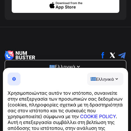
Download from the
App Store
Ελληνικά
NumBuster © 2013—2026 ·
support@numbuster.com
Ελληνικά
Μια εύχρηστη εφαρμογή που σας προστατεύει από
τηλεφωνικές απάτες, ανεπιθύμητα μηνύματα και spam
Χρησιμοποιώντας αυτόν τον ιστότοπο, συναινείτε
Για ερωτήσεις σχετικά με τη συμμόρφωση με το GDPR:
στην επεξεργασία των προσωπικών σας δεδομένων
support@numbuster.com
(cookies, πληροφορίες σχετικά με τη δραστηριότητά
σας στον ιστότοπο και τις συσκευές που
χρησιμοποιείτε) σύμφωνα με την
COOKIE POLICY
.
Κέντρο βοήθειας
Αυτή η επεξεργασία συμβάλλει στη βελτίωση της
Ειδήσεις και Άρθρα
απόδοσης του ιστότοπου, στην ανάλυση της