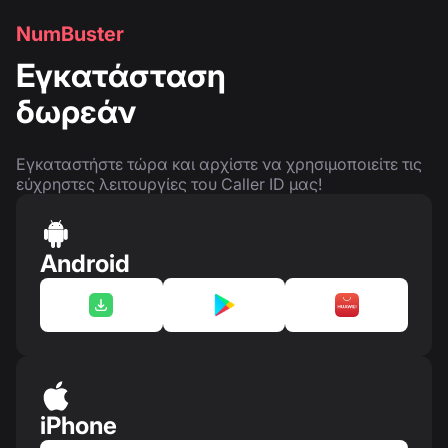
NumBuster
Εγκατάσταση
δωρεάν
Εγκαταστήστε τώρα και αρχίστε να χρησιμοποιείτε τις
εύχρηστες λειτουργίες του Caller ID μας!
Android
iPhone