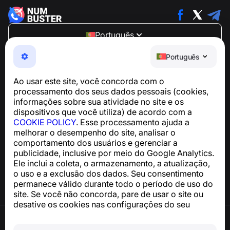
Português
NumBuster © 2013—2026 ·
support@numbuster.com
Português
Um app fácil de usar que protege você contra golpes
telefônicos, spam e mensagens indesejadas
Ao usar este site, você concorda com o
Para dúvidas sobre conformidade com a GDPR:
processamento dos seus dados pessoais (cookies,
support@numbuster.com
informações sobre sua atividade no site e os
dispositivos que você utiliza) de acordo com a
COOKIE POLICY
. Esse processamento ajuda a
Central de Ajuda
melhorar o desempenho do site, analisar o
Notícias e Artigos
comportamento dos usuários e gerenciar a
Sobre o projeto
publicidade, inclusive por meio do Google Analytics.
Contatos
Ele inclui a coleta, o armazenamento, a atualização,
o uso e a exclusão dos dados. Seu consentimento
permanece válido durante todo o período de uso do
site. Se você não concorda, pare de usar o site ou
desative os cookies nas configurações do seu
navegador.
Termos de Uso
Política de Privacidade