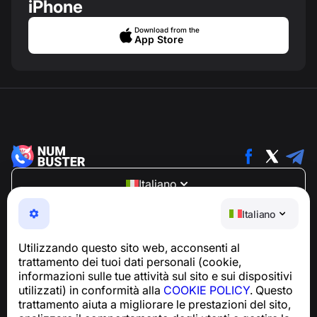
iPhone
Download from the
App Store
Italiano
NumBuster © 2013—2026 ·
support@numbuster.com
Italiano
Un'app facile da usare che ti protegge da truffe
telefoniche, spam e messaggi indesiderati
Utilizzando questo sito web, acconsenti al
Per richieste relative alla conformità al GDPR:
trattamento dei tuoi dati personali (cookie,
support@numbuster.com
informazioni sulle tue attività sul sito e sui dispositivi
utilizzati) in conformità alla
COOKIE POLICY
. Questo
trattamento aiuta a migliorare le prestazioni del sito,
Centro assistenza