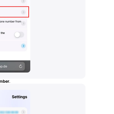
umber
.