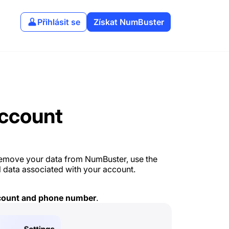
Přihlásit se
Získat NumBuster
Account
remove your data from NumBuster, use the
ll data associated with your account.
count and phone number
.