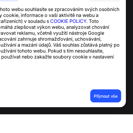
Centrum nápovědy
hoto webu souhlasíte se zpracováním svých osobních
Zprávy a články
 cookie, informace o vaší aktivitě na webu a
O projektu
ařízeních) v souladu s
COOKIE POLICY
. Toto
Kontakty
omáhá zlepšovat výkon webu, analyzovat chování
ravovat reklamu, včetně využití nástroje Google
racování zahrnuje shromažďování, uchovávání,
oužívání a mazání údajů. Váš souhlas zůstává platný po
užívání tohoto webu. Pokud s tím nesouhlasíte,
 používat nebo zakažte soubory cookie v nastavení
í účtu a osobních údajů
Přijmout vše