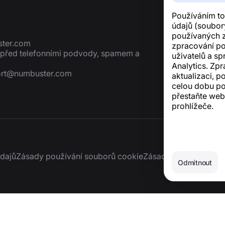
Používáním to
údajů (soubory
používaných z
ter.com
zpracování p
í před telefonními podvody, spamem a
uživatelů a sp
Analytics. Zp
rt@numbuster.com
aktualizaci, p
celou dobu po
přestaňte web
prohlížeče.
dajů
Zásady používání souborů cookie
Zásady nákupu
Smazán
Odmítnout