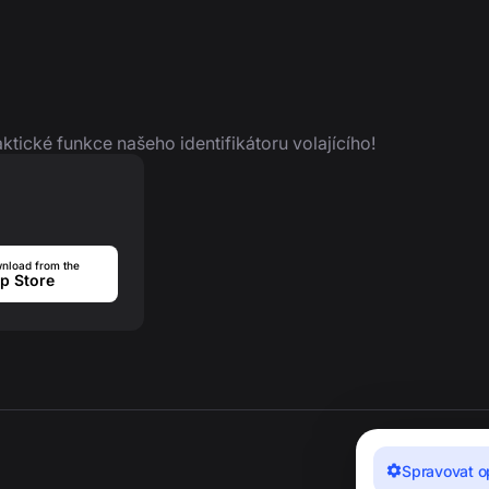
aktické funkce našeho identifikátoru volajícího!
nload from the
p Store
Spravovat o