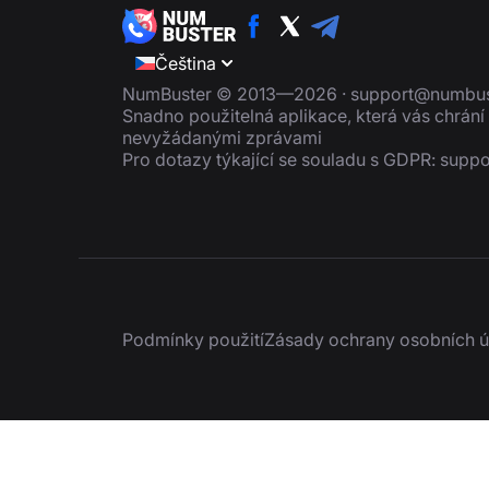
Čeština
NumBuster © 2013—2026 ·
support@numbus
Snadno použitelná aplikace, která vás chrán
nevyžádanými zprávami
Pro dotazy týkající se souladu s GDPR:
suppo
Podmínky použití
Zásady ochrany osobních ú