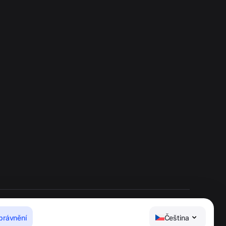
právnění
Čeština