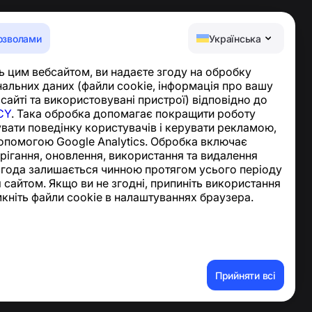
озволами
Українська
Центр допомоги
 цим вебсайтом, ви надаєте згоду на обробку
Новини та статті
альних даних (файли cookie, інформація про вашу
Про проєкт
 сайті та використовувані пристрої) відповідно до
Контакти
CY
. Така обробка допомагає покращити роботу
увати поведінку користувачів і керувати рекламою,
опомогою Google Analytics. Обробка включає
ерігання, оновлення, використання та видалення
згода залишається чинною протягом усього періоду
 сайтом. Якщо ви не згодні, припиніть використання
мкніть файли cookie в налаштуваннях браузера.
ння акаунта та персональних даних
Прийняти всі