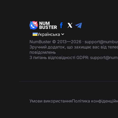
Українська
NumBuster © 2013—2026 ·
support@numbus
Зручний додаток, що захищає вас від тел
повідомлень
З питань відповідності GDPR:
support@num
Умови використання
Політика конфіденційн