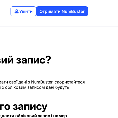
Увійти
Отримати NumBuster
вий запис?
ати свої дані з NumBuster, скористайтеся
і з обліковим записом дані будуть
го запису
далити обліковий запис і номер