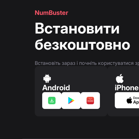
NumBuster
Встановити
безкоштовно
Встановіть зараз і почніть користуватися
Android
iPhone
Dow
Ap