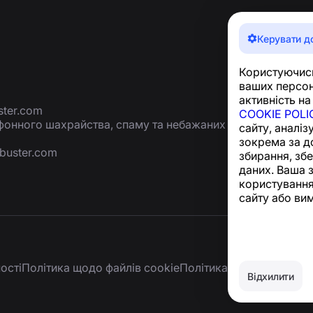
Керувати д
Користуючись
ваших персон
активність на
ter.com
COOKIE POLI
ефонного шахрайства, спаму та небажаних
сайту, аналіз
зокрема за д
buster.com
збирання, зб
даних. Ваша 
користування
сайту або ви
ості
Політика щодо файлів cookie
Політика покупки
Видале
Відхилити