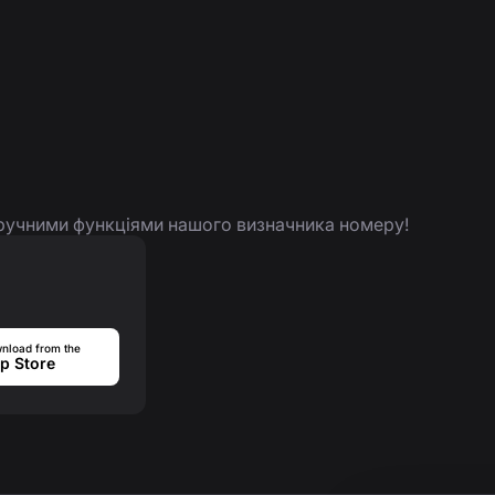
 зручними функціями нашого визначника номеру!
nload from the
p Store