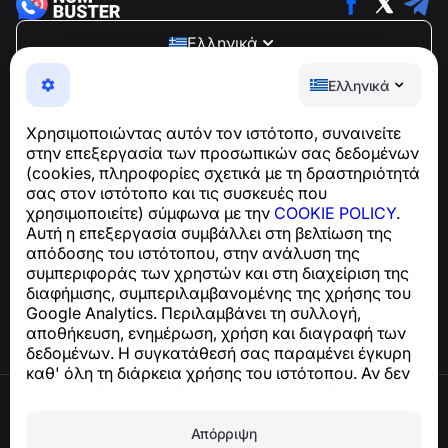
Ελληνικά
NumBuster © 2013—2026 ·
support@numbuster.com
Ελληνικά
Μια εύχρηστη εφαρμογή που σας προστατεύει από
τηλεφωνικές απάτες, ανεπιθύμητα μηνύματα και spam
Χρησιμοποιώντας αυτόν τον ιστότοπο, συναινείτε
Για ερωτήσεις σχετικά με τη συμμόρφωση με το GDPR:
στην επεξεργασία των προσωπικών σας δεδομένων
support@numbuster.com
(cookies, πληροφορίες σχετικά με τη δραστηριότητά
σας στον ιστότοπο και τις συσκευές που
χρησιμοποιείτε) σύμφωνα με την
COOKIE POLICY
.
Κέντρο βοήθειας
Αυτή η επεξεργασία συμβάλλει στη βελτίωση της
Ειδήσεις και Άρθρα
απόδοσης του ιστότοπου, στην ανάλυση της
Σχετικά με το έργο
συμπεριφοράς των χρηστών και στη διαχείριση της
Επαφές
διαφήμισης, συμπεριλαμβανομένης της χρήσης του
Google Analytics. Περιλαμβάνει τη συλλογή,
αποθήκευση, ενημέρωση, χρήση και διαγραφή των
δεδομένων. Η συγκατάθεσή σας παραμένει έγκυρη
καθ' όλη τη διάρκεια χρήσης του ιστότοπου. Αν δεν
συμφωνείτε, σταματήστε να χρησιμοποιείτε τον
Όροι χρήσης
ιστότοπο ή απενεργοποιήστε τα cookies στις
Πολιτική απορρήτου
ρυθμίσεις του προγράμματος περιήγησής σας.
Απόρριψη
Πολιτική cookies