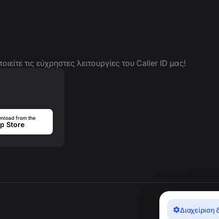
είτε τις εύχρηστες λειτουργίες του Caller ID μας!
nload from the
p Store
Διαχείριση 