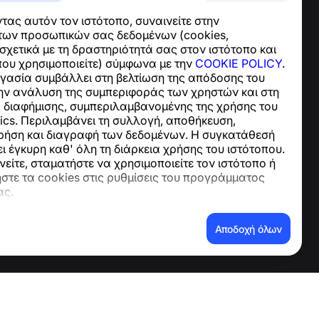
Κέντρο βοήθειας
ας αυτόν τον ιστότοπο, συναινείτε στην
Ειδήσεις και Άρθρα
των προσωπικών σας δεδομένων (cookies,
Σχετικά με το έργο
χετικά με τη δραστηριότητά σας στον ιστότοπο και
Επαφές
που χρησιμοποιείτε) σύμφωνα με την
COOKIE POLICY
.
ργασία συμβάλλει στη βελτίωση της απόδοσης του
την ανάλυση της συμπεριφοράς των χρηστών και στη
ς διαφήμισης, συμπεριλαμβανομένης της χρήσης του
ics. Περιλαμβάνει τη συλλογή, αποθήκευση,
ρήση και διαγραφή των δεδομένων. Η συγκατάθεσή
 έγκυρη καθ' όλη τη διάρκεια χρήσης του ιστότοπου.
είτε, σταματήστε να χρησιμοποιείτε τον ιστότοπο ή
στε τα cookies στις ρυθμίσεις του προγράμματος
ας.
νων
Αποδοχή όλων