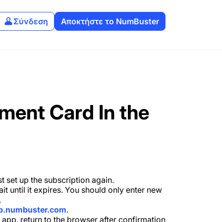
Σύνδεση
Αποκτήστε το NumBuster
ment Card In the
t set up the subscription again.
it until it expires. You should only enter new
.
p.numbuster.com
.
g app, return to the browser after confirmation