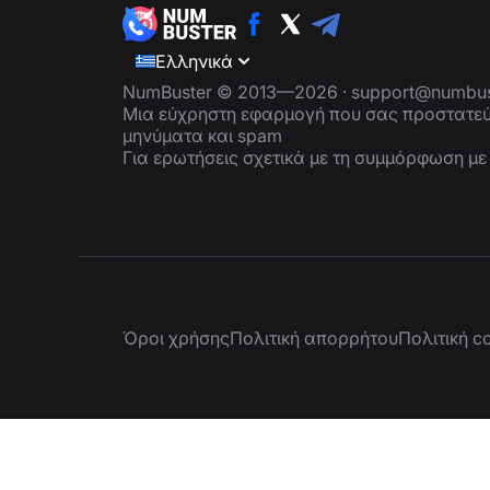
Ελληνικά
NumBuster © 2013—2026 ·
support@numbus
Μια εύχρηστη εφαρμογή που σας προστατεύ
μηνύματα και spam
Για ερωτήσεις σχετικά με τη συμμόρφωση μ
Όροι χρήσης
Πολιτική απορρήτου
Πολιτική c