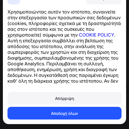
Μια εύχρηστη εφαρμογή που σας προστατεύει από
τηλεφωνικές απάτες, ανεπιθύμητα μηνύματα και spam
Χρησιμοποιώντας αυτόν τον ιστότοπο, συναινείτε
Για ερωτήσεις σχετικά με τη συμμόρφωση με το GDPR:
στην επεξεργασία των προσωπικών σας δεδομένων
support@numbuster.com
(cookies, πληροφορίες σχετικά με τη δραστηριότητά
σας στον ιστότοπο και τις συσκευές που
χρησιμοποιείτε) σύμφωνα με την
COOKIE POLICY
.
Κέντρο βοήθειας
Αυτή η επεξεργασία συμβάλλει στη βελτίωση της
Ειδήσεις και Άρθρα
απόδοσης του ιστότοπου, στην ανάλυση της
Σχετικά με το έργο
συμπεριφοράς των χρηστών και στη διαχείριση της
Επαφές
διαφήμισης, συμπεριλαμβανομένης της χρήσης του
Google Analytics. Περιλαμβάνει τη συλλογή,
αποθήκευση, ενημέρωση, χρήση και διαγραφή των
δεδομένων. Η συγκατάθεσή σας παραμένει έγκυρη
καθ' όλη τη διάρκεια χρήσης του ιστότοπου. Αν δεν
συμφωνείτε, σταματήστε να χρησιμοποιείτε τον
Όροι χρήσης
ιστότοπο ή απενεργοποιήστε τα cookies στις
Πολιτική απορρήτου
ρυθμίσεις του προγράμματος περιήγησής σας.
Απόρριψη
Πολιτική cookies
Πολιτική αγορών
Διαγραφή λογαριασμού και δεδομένων
Αποδοχή όλων