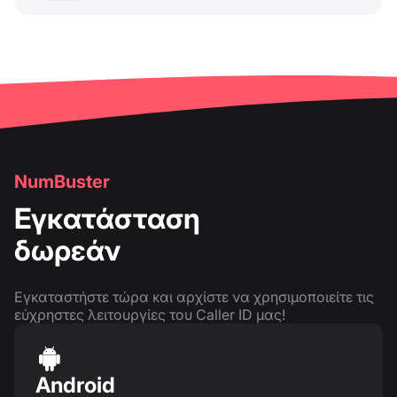
NumBuster
Εγκατάσταση
δωρεάν
Εγκαταστήστε τώρα και αρχίστε να χρησιμοποιείτε τις
εύχρηστες λειτουργίες του Caller ID μας!
Android