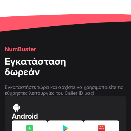
NumBuster
Εγκατάσταση
δωρεάν
Εγκαταστήστε τώρα και αρχίστε να χρησιμοποιείτε τις
εύχρηστες λειτουργίες του Caller ID μας!
Android