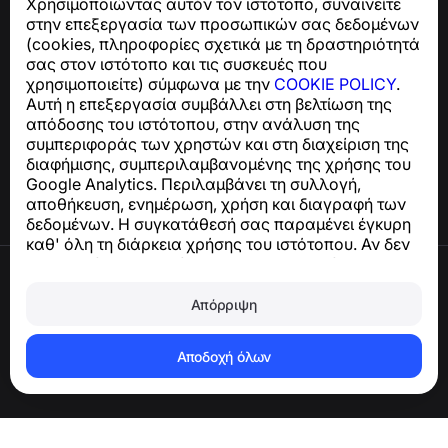
Χρησιμοποιώντας αυτόν τον ιστότοπο, συναινείτε
Για ερωτήσεις σχετικά με τη συμμόρφωση με το GDPR:
στην επεξεργασία των προσωπικών σας δεδομένων
support@numbuster.com
(cookies, πληροφορίες σχετικά με τη δραστηριότητά
σας στον ιστότοπο και τις συσκευές που
χρησιμοποιείτε) σύμφωνα με την
COOKIE POLICY
.
Κέντρο βοήθειας
Αυτή η επεξεργασία συμβάλλει στη βελτίωση της
Ειδήσεις και Άρθρα
απόδοσης του ιστότοπου, στην ανάλυση της
Σχετικά με το έργο
συμπεριφοράς των χρηστών και στη διαχείριση της
Επαφές
διαφήμισης, συμπεριλαμβανομένης της χρήσης του
Google Analytics. Περιλαμβάνει τη συλλογή,
αποθήκευση, ενημέρωση, χρήση και διαγραφή των
δεδομένων. Η συγκατάθεσή σας παραμένει έγκυρη
καθ' όλη τη διάρκεια χρήσης του ιστότοπου. Αν δεν
συμφωνείτε, σταματήστε να χρησιμοποιείτε τον
Όροι χρήσης
ιστότοπο ή απενεργοποιήστε τα cookies στις
Πολιτική απορρήτου
ρυθμίσεις του προγράμματος περιήγησής σας.
Απόρριψη
Πολιτική cookies
Πολιτική αγορών
Διαγραφή λογαριασμού και δεδομένων
Αποδοχή όλων