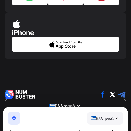
iPhone
Download from the
App Store
Ελληνικά
NumBuster © 2013—2026 ·
support@numbuster.com
Ελληνικά
Μια εύχρηστη εφαρμογή που σας προστατεύει από
τηλεφωνικές απάτες, ανεπιθύμητα μηνύματα και spam