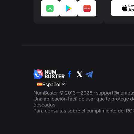
Dow
Ap
Español
NumBuster © 2013—2026 ·
support@numbus
Una aplicación fácil de usar que te protege 
deseados
Para consultas sobre el cumplimiento del R