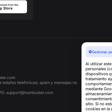
nload from the
p Store
Gestionar p
Al utilizar est
personales (co
dispositivos q
ter.com
tratamiento ay
de estafas telefónicas, spam y mensajes no
comportamiento
mediante Googl
GPD:
support@numbuster.com
almacenamiento
consentimiento
sitio. Si no es
cookies en la