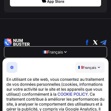
App Store
Français
NumBuster © 2013—2026 ·
support@numbuster.com
Une application facile à utiliser qui vous protège contre
Français
les arnaques téléphoniques, le spam et les messages
indésirables
En utilisant ce site web, vous consentez au traitement
Pour toute question concernant la conformité au RGPD :
de vos données personnelles (cookies, informations
support@numbuster.com
sur votre activité sur le site et les appareils que vous
utilisez) conformément à la
COOKIE POLICY
. Ce
traitement contribue à améliorer les performances du
Centre d’aide
site, à analyser le comportement des utilisateurs et à
Actualités et articles
gérer la publicité, y compris via Google Analytics. Il