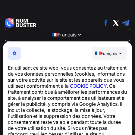
Français
NumBuster © 2013—2026 ·
support@numbuster.com
Une application facile à utiliser qui vous protège contre
Français
les arnaques téléphoniques, le spam et les messages
indésirables
En utilisant ce site web, vous consentez au traitement
Pour toute question concernant la conformité au RGPD :
de vos données personnelles (cookies, informations
support@numbuster.com
sur votre activité sur le site et les appareils que vous
utilisez) conformément à la
COOKIE POLICY
. Ce
traitement contribue à améliorer les performances du
Centre d’aide
site, à analyser le comportement des utilisateurs et à
Actualités et articles
gérer la publicité, y compris via Google Analytics. Il
À propos du projet
inclut la collecte, le stockage, la mise à jour,
Contacts
l'utilisation et la suppression des données. Votre
consentement reste valable pendant toute la durée
de votre utilisation du site. Si vous n’êtes pas
d’accord, veuillez cesser d’utiliser le site ou