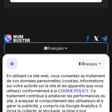
Français
NumBuster © 2013—2026 ·
support@numbuster.com
Une application facile à utiliser qui vous protège contre
Français
les arnaques téléphoniques, le spam et les messages
indésirables
En utilisant ce site web, vous consentez au traitement
Pour toute question concernant la conformité au RGPD :
de vos données personnelles (cookies, informations
support@numbuster.com
sur votre activité sur le site et les appareils que vous
utilisez) conformément à la
COOKIE POLICY
. Ce
traitement contribue à améliorer les performances du
Centre d’aide
site, à analyser le comportement des utilisateurs et à
Actualités et articles
gérer la publicité, y compris via Google Analytics. Il
À propos du projet
inclut la collecte, le stockage, la mise à jour,