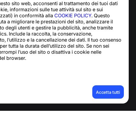
esto sito web, acconsenti al trattamento dei tuoi dati
Centro assistenza
ie, informazioni sulle tue attività sul sito e sui
Notizie e articoli
lizzati) in conformità alla
COOKIE POLICY
. Questo
Informazioni sul
ta a migliorare le prestazioni del sito, analizzare il
progetto
degli utenti e gestire la pubblicità, anche tramite
Contatti
cs. Include la raccolta, la conservazione,
, l’utilizzo e la cancellazione dei dati. Il tuo consenso
er tutta la durata dell’utilizzo del sito. Se non sei
rrompi l’uso del sito o disattiva i cookie nelle
del browser.
ati personali
Accetta tutti