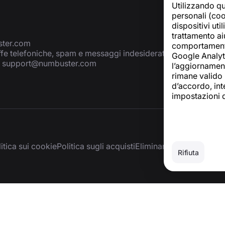
Utilizzando qu
personali (cook
dispositivi uti
trattamento aiu
ter.com
comportamento 
ffe telefoniche, spam e messaggi indesiderati
Google Analyti
:
support@numbuster.com
l’aggiornamento
rimane valido p
d’accordo, inte
impostazioni 
itica sui cookie
Politica sugli acquisti
Eliminare l’account e i d
Rifiuta