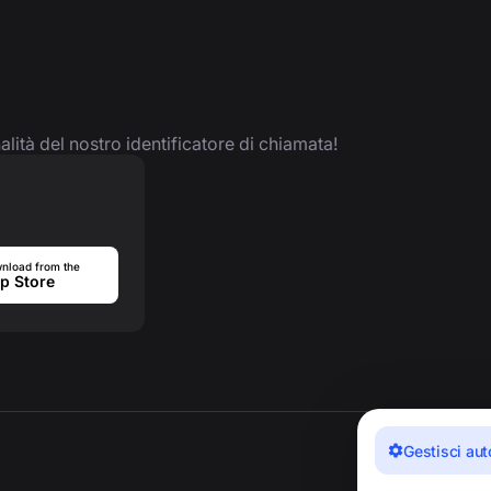
nalità del nostro identificatore di chiamata!
nload from the
p Store
Gestisci aut