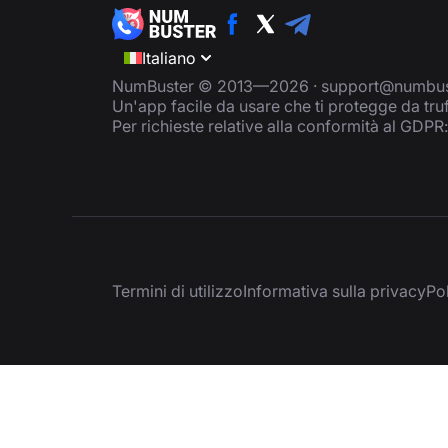
Italiano
NumBuster © 2013—2026 ·
support@numbus
Un'app facile da usare che ti protegge da tru
Per richieste relative alla conformità al GDPR
Termini di utilizzo
Informativa sulla privacy
Pol