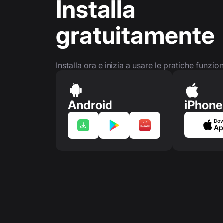
Installa
gratuitamente
Installa ora e inizia a usare le pratiche funzio
Android
iPhone
Dow
Ap