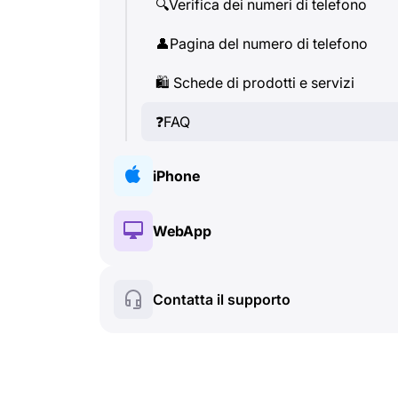
🔍
Verifica dei numeri di telefono
👤
Pagina del numero di telefono
🛍
️ Schede di prodotti e servizi
❓
FAQ
iPhone
🔑
Installazione e Autorizzazione
WebApp
💰
Fonzionalità a pagamento
🔑
Installazione e Autorizzazione
Contatta il supporto
🍀
Fonzionalità gratuite
💰
Fonzionalità a pagamento
📞
Chiamate e Caller ID
🍀
Fonzionalità gratuite
💬
SMS (Messaggi di testo)
🔍
Verifica dei numeri di telefono