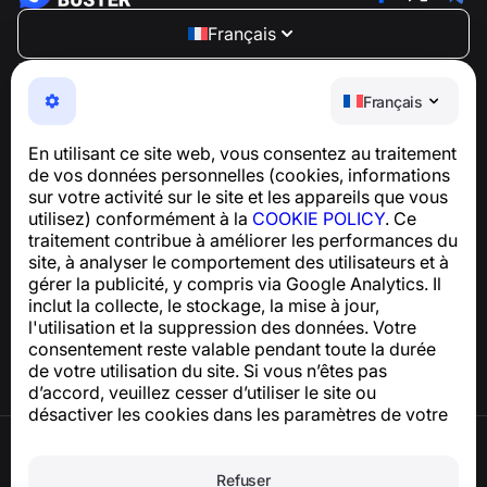
Français
NumBuster © 2013—2026 ·
support@numbuster.com
Une application facile à utiliser qui vous protège contre
Français
les arnaques téléphoniques, le spam et les messages
indésirables
En utilisant ce site web, vous consentez au traitement
Pour toute question concernant la conformité au RGPD :
de vos données personnelles (cookies, informations
support@numbuster.com
sur votre activité sur le site et les appareils que vous
utilisez) conformément à la
COOKIE POLICY
. Ce
traitement contribue à améliorer les performances du
Centre d’aide
site, à analyser le comportement des utilisateurs et à
Actualités et articles
gérer la publicité, y compris via Google Analytics. Il
À propos du projet
inclut la collecte, le stockage, la mise à jour,
Contacts
l'utilisation et la suppression des données. Votre
consentement reste valable pendant toute la durée
de votre utilisation du site. Si vous n’êtes pas
d’accord, veuillez cesser d’utiliser le site ou
désactiver les cookies dans les paramètres de votre
navigateur.
Conditions d’utilisation
Politique de confidentialité
Refuser
Politique relative aux cookies