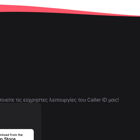
είτε τις εύχρηστες λειτουργίες του Caller ID μας!
nload from the
p Store