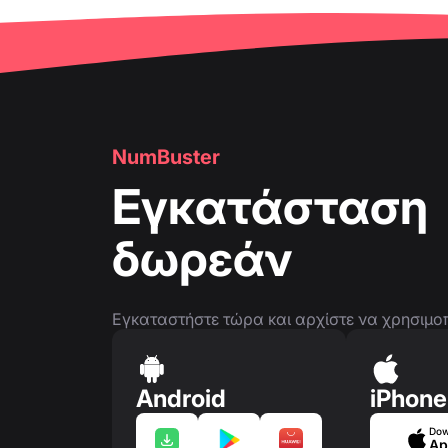
🔍
Έλεγχος τηλεφωνικών αριθμών
👤
Σελίδα τηλεφωνικού αριθμού
👤
Σελίδα τηλεφωνικού αριθμού
🛍
️ Κάρτες προϊόντων & υπηρεσιών
NumBuster
❓
FAQ
Εγκατάσταση
δωρεάν
Εγκαταστήστε τώρα και αρχίστε να χρησιμοποι
Android
iPhone
Dow
Ap