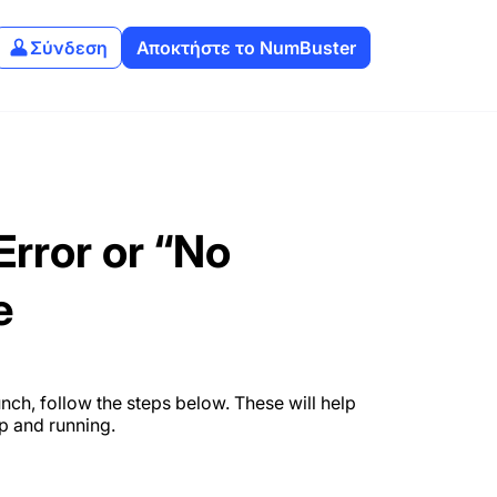
Σύνδεση
Αποκτήστε το NumBuster
Error or “No
e
unch, follow the steps below. These will help
p and running.