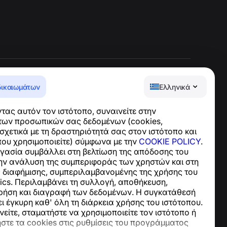
δικαιωμάτων
Ελληνικά
Κέντρο βοήθειας
ας αυτόν τον ιστότοπο, συναινείτε στην
Ειδήσεις και Άρθρα
των προσωπικών σας δεδομένων (cookies,
Σχετικά με το έργο
χετικά με τη δραστηριότητά σας στον ιστότοπο και
Επαφές
που χρησιμοποιείτε) σύμφωνα με την
COOKIE POLICY
.
ργασία συμβάλλει στη βελτίωση της απόδοσης του
την ανάλυση της συμπεριφοράς των χρηστών και στη
ς διαφήμισης, συμπεριλαμβανομένης της χρήσης του
ics. Περιλαμβάνει τη συλλογή, αποθήκευση,
ρήση και διαγραφή των δεδομένων. Η συγκατάθεσή
 έγκυρη καθ' όλη τη διάρκεια χρήσης του ιστότοπου.
είτε, σταματήστε να χρησιμοποιείτε τον ιστότοπο ή
στε τα cookies στις ρυθμίσεις του προγράμματος