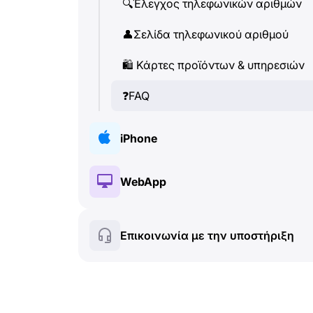
🔍
Έλεγχος τηλεφωνικών αριθμών
👤
Σελίδα τηλεφωνικού αριθμού
🛍
️ Κάρτες προϊόντων & υπηρεσιών
❓
FAQ
iPhone
🔑
Εγκατάσταση & Εξουσιοδότηση
WebApp
💰
Λειτουργίες επί πληρωμή
🔑
Εγκατάσταση & Εξουσιοδότηση
Επικοινωνία με την υποστήριξη
🍀
Δωρεάν λειτουργίες
💰
Λειτουργίες επί πληρωμή
📞
Κλήσεις & Caller ID
🍀
Δωρεάν λειτουργίες
💬
SMS (Γραπτά μηνύματα)
🔍
Έλεγχος τηλεφωνικών αριθμών