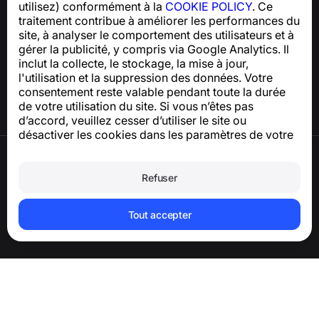
utilisez) conformément à la
COOKIE POLICY
. Ce
traitement contribue à améliorer les performances du
Centre d’aide
site, à analyser le comportement des utilisateurs et à
Actualités et articles
gérer la publicité, y compris via Google Analytics. Il
À propos du projet
inclut la collecte, le stockage, la mise à jour,
Contacts
l'utilisation et la suppression des données. Votre
consentement reste valable pendant toute la durée
de votre utilisation du site. Si vous n’êtes pas
d’accord, veuillez cesser d’utiliser le site ou
désactiver les cookies dans les paramètres de votre
navigateur.
Conditions d’utilisation
Politique de confidentialité
Refuser
Politique relative aux cookies
Politique d’achat
Supprimer le compte et les données
Tout accepter