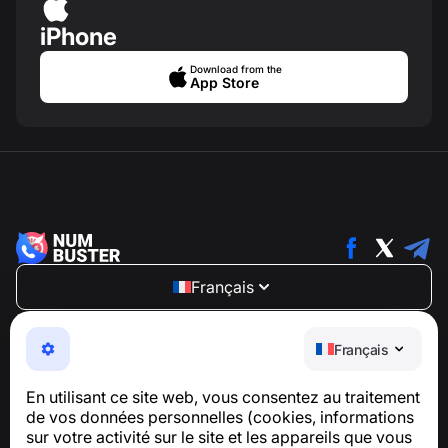
iPhone
Download from the
App Store
Français
NumBuster © 2013—2026 ·
support@numbuster.com
Une application facile à utiliser qui vous protège contre
Français
les arnaques téléphoniques, le spam et les messages
indésirables
En utilisant ce site web, vous consentez au traitement
Pour toute question concernant la conformité au RGPD :
de vos données personnelles (cookies, informations
support@numbuster.com
sur votre activité sur le site et les appareils que vous