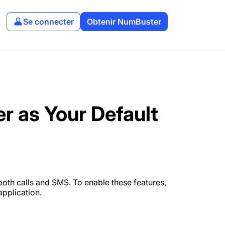
Se connecter
Obtenir NumBuster
 as Your Default
oth calls and SMS. To enable these features,
pplication.