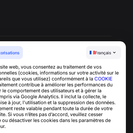
torisations
Français
Centre d’aide
e site web, vous consentez au traitement de vos
Actualités et articles
nelles (cookies, informations sur votre activité sur le
À propos du projet
pareils que vous utilisez) conformément à la
COOKIE
Contacts
raitement contribue à améliorer les performances du
er le comportement des utilisateurs et à gérer la
mpris via Google Analytics. Il inclut la collecte, le
ise à jour, l'utilisation et la suppression des données.
ement reste valable pendant toute la durée de votre
site. Si vous n’êtes pas d’accord, veuillez cesser
site ou désactiver les cookies dans les paramètres de
ur.