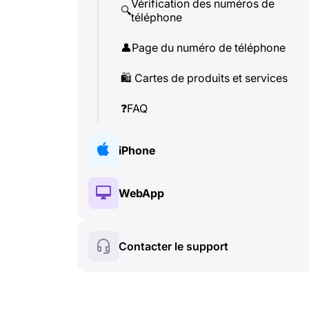
Vérification des numéros de
🔍
téléphone
👤
Page du numéro de téléphone
🛍
️ Cartes de produits et services
❓
FAQ
iPhone
🔑
Installation et Autorisation
WebApp
💰
Fonctionnalités payantes
🔑
Installation et Autorisation
Contacter le support
🍀
Fonctionnalités gratuites
💰
Fonctionnalités payantes
📞
Appels et Caller ID
🍀
Fonctionnalités gratuites
💬
SMS (Messages texte)