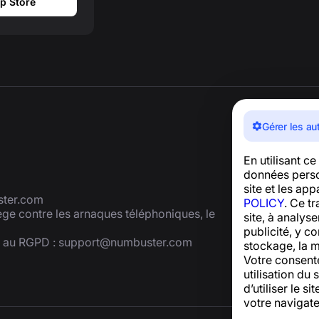
p Store
Gérer les au
En utilisant c
données person
site et les ap
ter.com
POLICY
. Ce t
tège contre les arnaques téléphoniques, le
site, à analys
publicité, y co
é au RGPD :
support@numbuster.com
stockage, la m
Votre consent
utilisation du 
d’utiliser le 
votre navigate