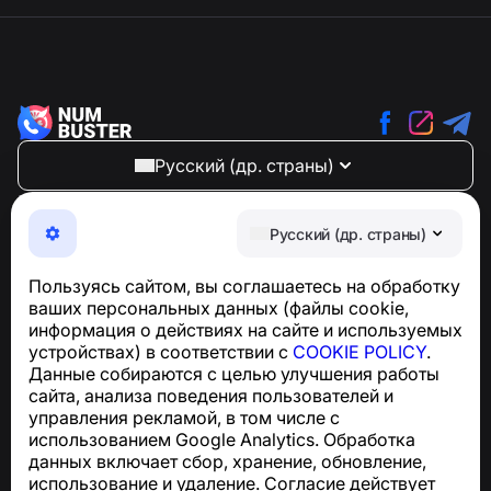
Русский (др. страны)
NumBuster © 2013—2026 ·
support@numbuster.com
Максимально удобное приложение для защиты от
Русский (др. страны)
телефонных мошенников, спама и нежелательных
SMS
Пользуясь сайтом, вы соглашаетесь на обработку
Для запросов по соблюдению GDPR:
ваших персональных данных (файлы cookie,
support@numbuster.com
информация о действиях на сайте и используемых
устройствах) в соответствии с
COOKIE POLICY
.
Данные собираются с целью улучшения работы
Центр поддержки
сайта, анализа поведения пользователей и
Новости и статьи
управления рекламой, в том числе с
О проекте
использованием Google Analytics. Обработка
Контакты
данных включает сбор, хранение, обновление,
использование и удаление. Согласие действует