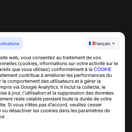
torisations
Français
Centre d’aide
e site web, vous consentez au traitement de vos
Actualités et articles
nelles (cookies, informations sur votre activité sur le
À propos du projet
pareils que vous utilisez) conformément à la
COOKIE
Contacts
raitement contribue à améliorer les performances du
er le comportement des utilisateurs et à gérer la
mpris via Google Analytics. Il inclut la collecte, le
ise à jour, l'utilisation et la suppression des données.
ement reste valable pendant toute la durée de votre
site. Si vous n’êtes pas d’accord, veuillez cesser
site ou désactiver les cookies dans les paramètres de
ur.