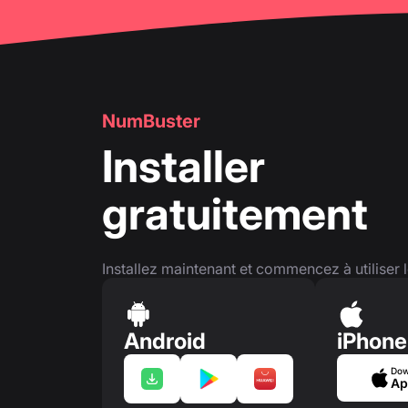
NumBuster
Installer
gratuitement
Installez maintenant et commencez à utiliser l
Android
iPhone
Dow
Ap