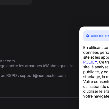
Gérer les au
En utilisant c
données person
site et les ap
ter.com
POLICY
. Ce t
tège contre les arnaques téléphoniques, le
site, à analys
publicité, y co
é au RGPD :
support@numbuster.com
stockage, la m
Votre consent
utilisation du 
d’utiliser le 
votre navigate