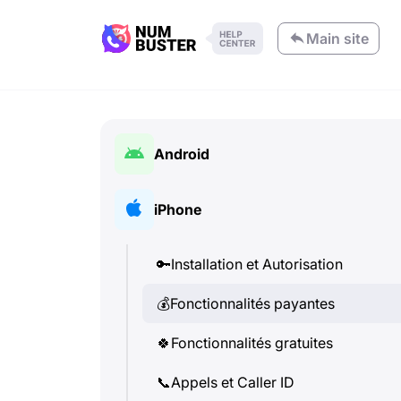
Main site
Android
🔑
Installation et Autorisation
iPhone
💰
Fonctionnalités payantes
🔑
Installation et Autorisation
🍀
Fonctionnalités gratuites
💰
Fonctionnalités payantes
📞
Appels et Caller ID
🍀
Fonctionnalités gratuites
💬
SMS (Messages texte)
📞
Appels et Caller ID
Vérification des numéros de