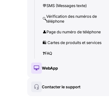
🔍
téléphone
💬
SMS (Messages texte)
👤
Page du numéro de téléphone
Vérification des numéros de
🔍
téléphone
🛍
️ Cartes de produits et services
👤
Page du numéro de téléphone
❓
FAQ
🛍
️ Cartes de produits et services
❓
FAQ
WebApp
🔑
Installation et Autorisation
Contacter le support
💰
Fonctionnalités payantes
🍀
Fonctionnalités gratuites